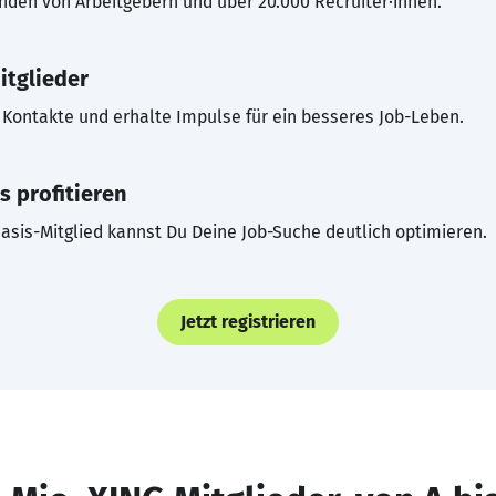
inden von Arbeitgebern und über 20.000 Recruiter·innen.
itglieder
Kontakte und erhalte Impulse für ein besseres Job-Leben.
s profitieren
asis-Mitglied kannst Du Deine Job-Suche deutlich optimieren.
Jetzt registrieren