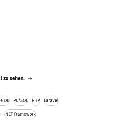
il zu sehen.
le DB
PL/SQL
PHP
Laravel
n
.NET Framework