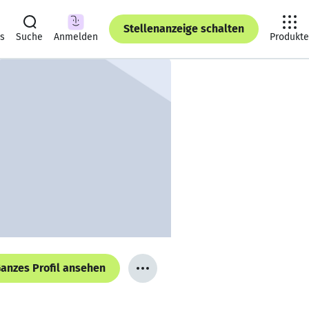
Stellenanzeige schalten
ts
Suche
Anmelden
Produkte
anzes Profil ansehen