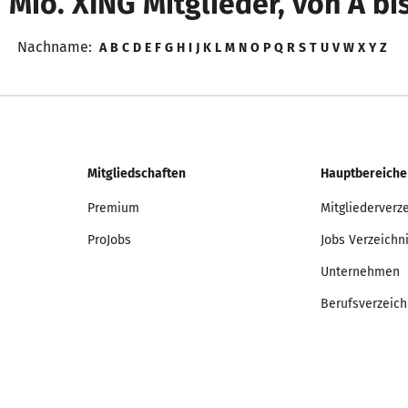
 Mio. XING Mitglieder, von A bi
Nachname:
A
B
C
D
E
F
G
H
I
J
K
L
M
N
O
P
Q
R
S
T
U
V
W
X
Y
Z
Mitgliedschaften
Hauptbereiche
Premium
Mitgliederverz
ProJobs
Jobs Verzeichn
Unternehmen
Berufsverzeich