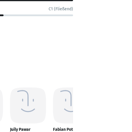
C1 (Fließend)
Juily Pawar
Fabian Potschies
Ali Omar