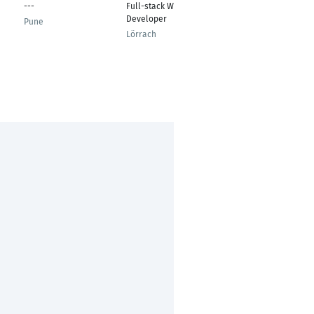
---
Full-stack Web
Full-stack web
Developer
developer
Pune
Lörrach
Latakia