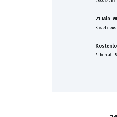
Lass Dich f
21 Mio. M
Knüpf neue 
Kostenlo
Schon als B