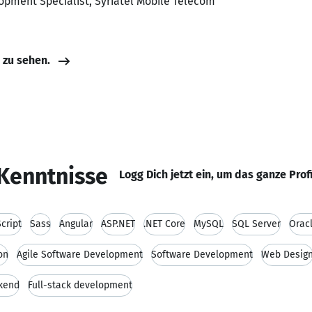
opment Specialist, Syriatel Mobile Telecom
e zu sehen.
Kenntnisse
Logg Dich jetzt ein, um das ganze Prof
cript
Sass
Angular
ASP.NET
.NET Core
MySQL
SQL Server
Orac
on
Agile Software Development
Software Development
Web Desig
kend
Full-stack development