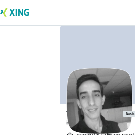
Tarek Alhalabi
Basis
is available. ✅