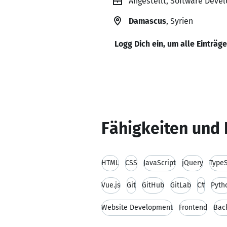
Angestellt, Software Devel
Damascus
, Syrien
Logg Dich ein, um alle Einträg
Fähigkeiten und 
HTML
CSS
JavaScript
jQuery
TypeS
Vue.js
Git
GitHub
GitLab
C#
Pyth
Website Development
Frontend
Bac