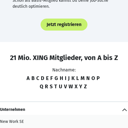
Schon als Basis-Mitglied kannst Du Deine Job-Suche
deutlich optimieren.
Jetzt registrieren
21 Mio. XING Mitglieder, von A bis Z
Nachname:
A
B
C
D
E
F
G
H
I
J
K
L
M
N
O
P
Q
R
S
T
U
V
W
X
Y
Z
Unternehmen
New Work SE