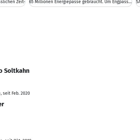
slichen Zeit-
65 Millionen Energiepässe gebraucht. Um Engpässe z
S
o Soltkahn
 seit Feb. 2020
er