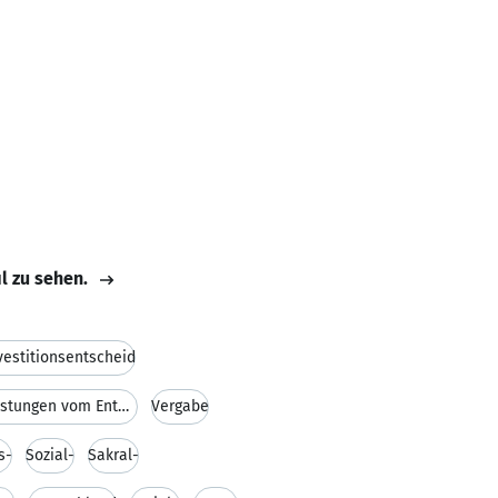
il zu sehen.
vestitionsentscheid
Ingenieur- und Stadtplanungsleistungen vom Entwurf
Vergabe
s-
Sozial-
Sakral-