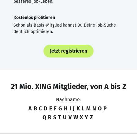
besseres Job-Leben.
Kostenlos profitieren
Schon als Basis-Mitglied kannst Du Deine Job-Suche
deutlich optimieren.
Jetzt registrieren
21 Mio. XING Mitglieder, von A bis Z
Nachname:
A
B
C
D
E
F
G
H
I
J
K
L
M
N
O
P
Q
R
S
T
U
V
W
X
Y
Z