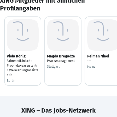
XING Mitglieder mit ähnlichen
Profilangaben
Viola König
Magda Bregadze
Peiman Niaei
Zahnmedizinische
Praxismanagement
---
Prophylaxeassistenti
Stuttgart
Mainz
n/Verwaltungsassiste
ntin
Berlin
XING – Das Jobs-Netzwerk