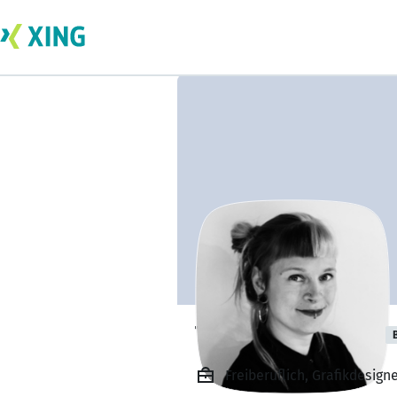
Tatjana Pöschke
Freiberuflich, Grafikdesign