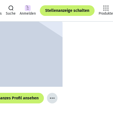
Stellenanzeige schalten
ts
Suche
Anmelden
Produkte
anzes Profil ansehen