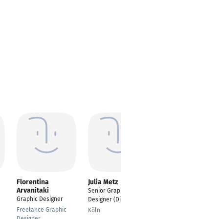
Florentina
Julia Metz
Barbara von
Arvanitaki
Tannenberg
Senior Graphic
Graphic Designer
Illustratorin / Graphic
Designer (Digital)
Designerin / Apparel
Freelance Graphic
Köln
Designerin / Pattern
Designer