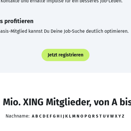
Kontakte und erhalte Impulse für ein besseres Job-Leben.
s profitieren
asis-Mitglied kannst Du Deine Job-Suche deutlich optimieren.
Jetzt registrieren
 Mio. XING Mitglieder, von A bi
Nachname:
A
B
C
D
E
F
G
H
I
J
K
L
M
N
O
P
Q
R
S
T
U
V
W
X
Y
Z