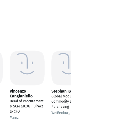
Vincenzo
Stephan Korn
Jens Heinrich
Cangianiello
Global Modul & Pack
Head of Procurement
Head of Procurement
Commodity Director
NMP
& SCM @OXG | Direct
Purchasing
Hennef
to CFO
Weißenburg in Bayern
Mainz