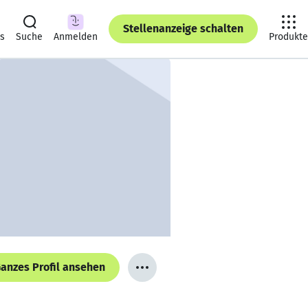
Stellenanzeige schalten
ts
Suche
Anmelden
Produkte
anzes Profil ansehen