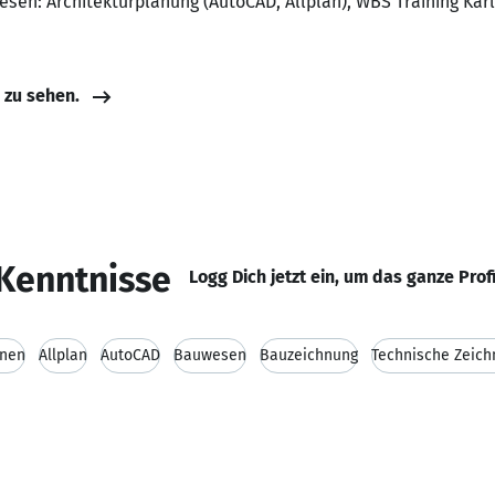
esen: Architekturplanung (AutoCAD, Allplan), WBS Training Kar
e zu sehen.
Kenntnisse
Logg Dich jetzt ein, um das ganze Prof
hnen
Allplan
AutoCAD
Bauwesen
Bauzeichnung
Technische Zeich