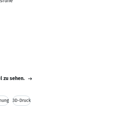
lsruhe
il zu sehen.
nung
3D-Druck