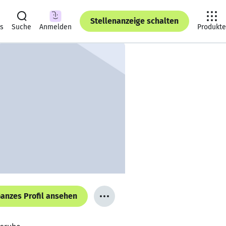
Stellenanzeige schalten
ts
Suche
Anmelden
Produkte
anzes Profil ansehen