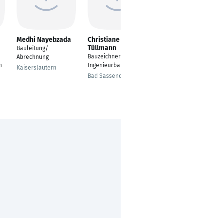
Medhi Nayebzada
Christiane
Alexander Harre
Tüllmann
Bauleitung/
Bauzeichner
Bauzeichner
Abrechnung
Elmshorn
n
Ingenieurbau
Kaiserslautern
Bad Sassendorf