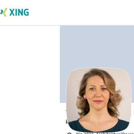
Tatyana Surikova
ist offen für Projekte. 🔎