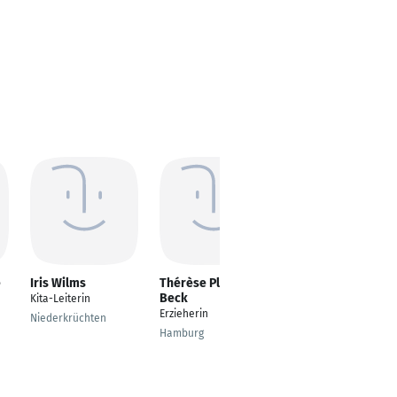
e
Iris Wilms
Thérèse Plum-
Vanessa Schröter
Beck
Kita-Leiterin
Leiterin
Erzieherin
Kindertagesstätte
Niederkrüchten
Hamburg
Grevenbroich