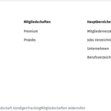
Mitgliedschaften
Hauptbereiche
Premium
Mitgliederverz
ProJobs
Jobs Verzeichn
Unternehmen
Berufsverzeich
edschaft kündigen
Tracking
Mitgliedschaften widerrufen