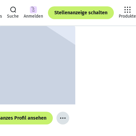
Stellenanzeige schalten
ts
Suche
Anmelden
Produkte
anzes Profil ansehen