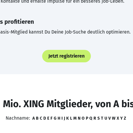
Kontakte und erhalte Impulse für ein besseres Job-Leben.
s profitieren
asis-Mitglied kannst Du Deine Job-Suche deutlich optimieren.
Jetzt registrieren
 Mio. XING Mitglieder, von A bi
Nachname:
A
B
C
D
E
F
G
H
I
J
K
L
M
N
O
P
Q
R
S
T
U
V
W
X
Y
Z