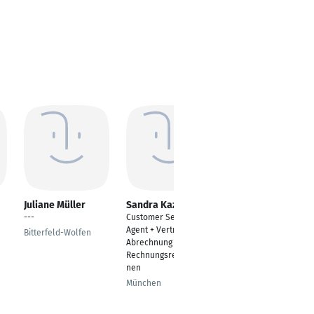
Juliane Müller
Sandra Kazic
Anett Graul
---
Customer Service
Lohnbuchhalterin &
Agent + Vertretung für
Teamleiterin HR
Bitterfeld-Wolfen
Abrechnung &
Leipzig
Rechnungsreklamatio
nen
München