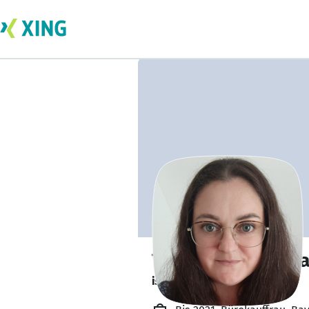
Tetiana Kravtsov
ist offen für Projekte. 🔎