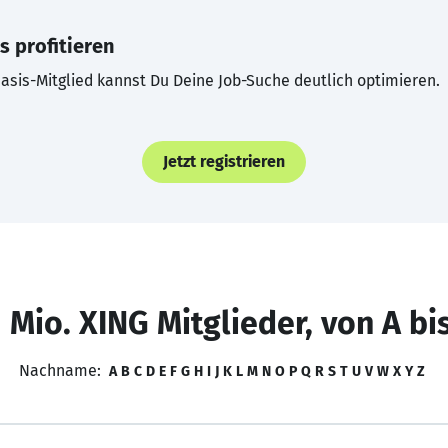
s profitieren
asis-Mitglied kannst Du Deine Job-Suche deutlich optimieren.
Jetzt registrieren
 Mio. XING Mitglieder, von A bi
Nachname:
A
B
C
D
E
F
G
H
I
J
K
L
M
N
O
P
Q
R
S
T
U
V
W
X
Y
Z