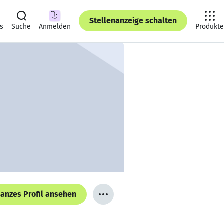
Stellenanzeige schalten
ts
Suche
Anmelden
Produkte
anzes Profil ansehen