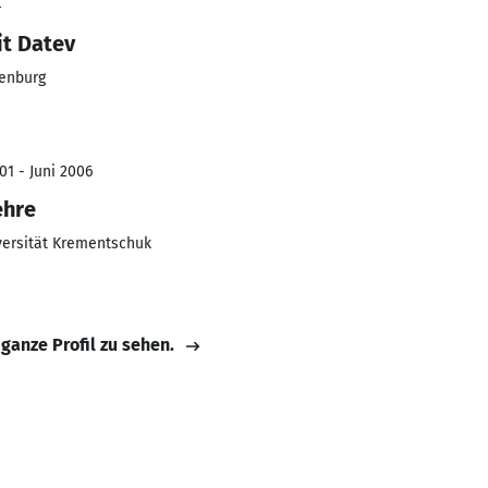
4
it Datev
ßenburg
01 - Juni 2006
ehre
versität Krementschuk
 ganze Profil zu sehen.