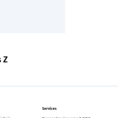
s Z
Services