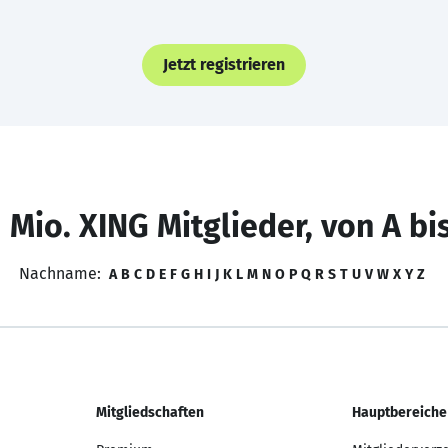
Jetzt registrieren
 Mio. XING Mitglieder, von A bi
Nachname:
A
B
C
D
E
F
G
H
I
J
K
L
M
N
O
P
Q
R
S
T
U
V
W
X
Y
Z
Mitgliedschaften
Hauptbereiche