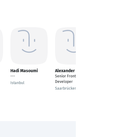
Hadi Masoumi
Alexander Spies
Shah Dad
---
Senior Frontend
Frontend Developer
Developer
Istanbul
Bahawalpur, Punjab,
Saarbrücken
Pakistan