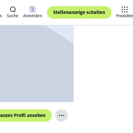
Stellenanzeige schalten
ts
Suche
Anmelden
Produkte
anzes Profil ansehen