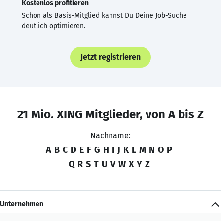
Kostenlos profitieren
Schon als Basis-Mitglied kannst Du Deine Job-Suche
deutlich optimieren.
Jetzt registrieren
21 Mio. XING Mitglieder, von A bis Z
Nachname:
A
B
C
D
E
F
G
H
I
J
K
L
M
N
O
P
Q
R
S
T
U
V
W
X
Y
Z
Unternehmen