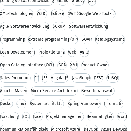
Leitung Softwareentwicklung
Grails
Groovy
Java
XML-Technologien
WSDL
Eclipse
GWT (Google Web Toolkit)
Agile Softwareentwicklung
SCRUM
Softwareentwicklung
Programming
extreme programming (XP)
SOAP
Katalogsysteme
Lean Development
Projektleitung
Web
Agile
Open Catalog Interface (OCI)
JSON
XML
Product Owner
Sales Promotion
C#
JEE
AngularJS
JavaScript
REST
NoSQL
Apache Maven
Micro-Service Architektur
Bewerberauswahl
Docker
Linux
Systemarchitektur
Spring Framework
Informatik
Forschung
SQL
Excel
Projektmanagement
Teamfähigkeit
Word
Kommunikationsfähigkeit
Microsoft Azure
DevOps
Azure DevOps