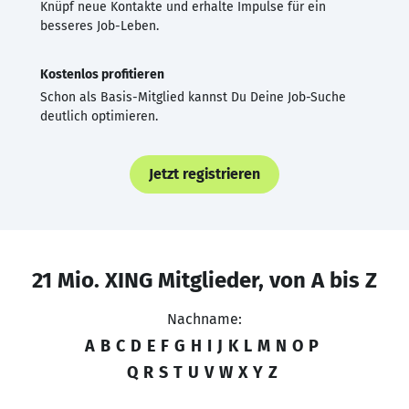
Knüpf neue Kontakte und erhalte Impulse für ein
besseres Job-Leben.
Kostenlos profitieren
Schon als Basis-Mitglied kannst Du Deine Job-Suche
deutlich optimieren.
Jetzt registrieren
21 Mio. XING Mitglieder, von A bis Z
Nachname:
A
B
C
D
E
F
G
H
I
J
K
L
M
N
O
P
Q
R
S
T
U
V
W
X
Y
Z