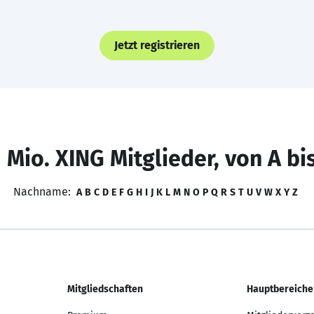
Jetzt registrieren
 Mio. XING Mitglieder, von A bi
Nachname:
A
B
C
D
E
F
G
H
I
J
K
L
M
N
O
P
Q
R
S
T
U
V
W
X
Y
Z
Mitgliedschaften
Hauptbereiche