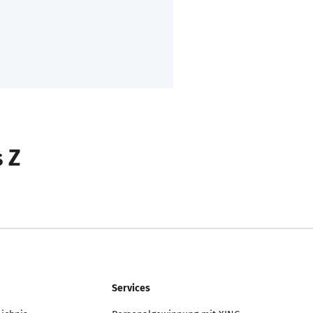
s Z
Services