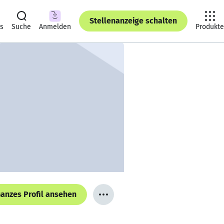
Stellenanzeige schalten
ts
Suche
Anmelden
Produkte
anzes Profil ansehen