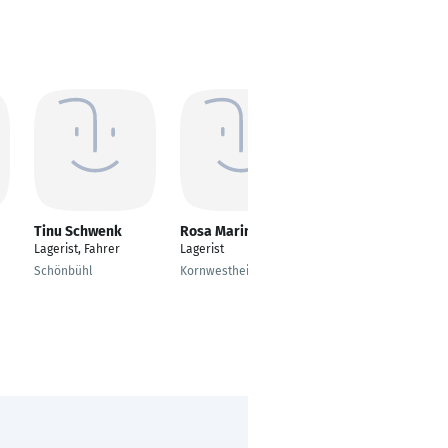
Tinu Schwenk
Rosa Marin Lopez
Maximilian Rabe
Lagerist, Fahrer
Lagerist
Lager Mitarbeiter
Schönbühl
Kornwestheim
Bad Schandau