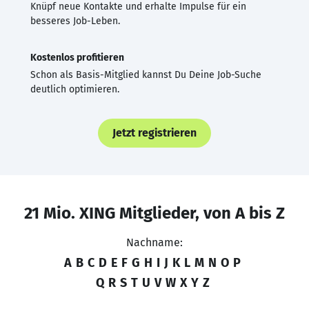
Knüpf neue Kontakte und erhalte Impulse für ein
besseres Job-Leben.
Kostenlos profitieren
Schon als Basis-Mitglied kannst Du Deine Job-Suche
deutlich optimieren.
Jetzt registrieren
21 Mio. XING Mitglieder, von A bis Z
Nachname:
A
B
C
D
E
F
G
H
I
J
K
L
M
N
O
P
Q
R
S
T
U
V
W
X
Y
Z