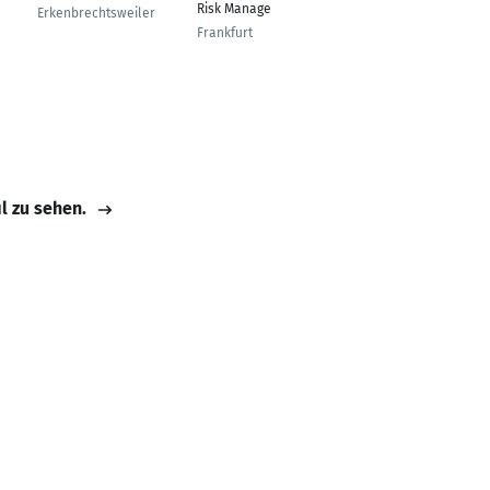
Risk Manager
Process Optimization
Erkenbrechtsweiler
Assembly
Frankfurt
Friedrichshafen
il zu sehen.