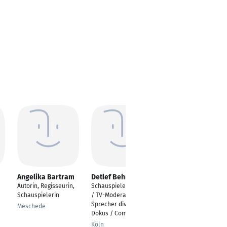
Angelika Bartram
Detlef Behr
Norbert Haberecht
Autorin, Regisseurin,
Schauspieler TV-Film
---
Schauspielerin
/ TV-Moderator / Off-
Neustadt am
Sprecher diverse
Meschede
Rübenberge
Dokus / Commercials
Köln