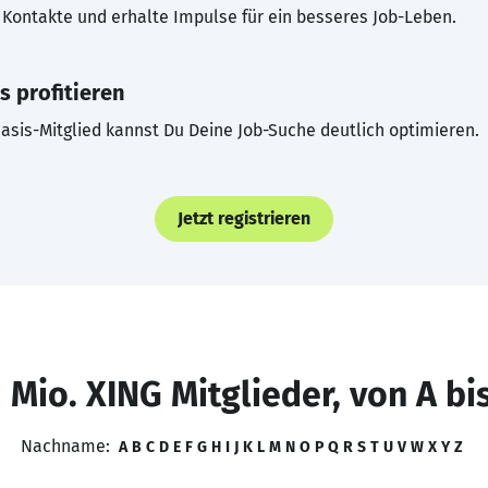
Kontakte und erhalte Impulse für ein besseres Job-Leben.
s profitieren
asis-Mitglied kannst Du Deine Job-Suche deutlich optimieren.
Jetzt registrieren
 Mio. XING Mitglieder, von A bi
Nachname:
A
B
C
D
E
F
G
H
I
J
K
L
M
N
O
P
Q
R
S
T
U
V
W
X
Y
Z