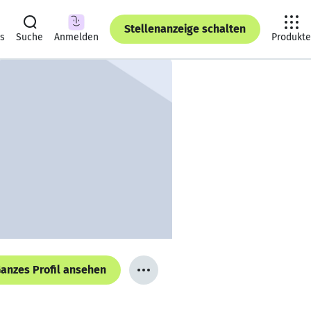
Stellenanzeige schalten
ts
Suche
Anmelden
Produkte
anzes Profil ansehen