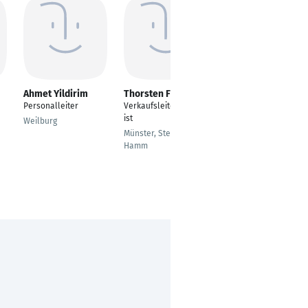
Ahmet Yildirim
Thorsten Fischer
Artur Philippi
Personalleiter
Verkaufsleiter/Prokur
Automobilverkäufer
ist
für Neu- und
Weilburg
Gebrauchtwagen
Münster, Steinfurt,
Hamm
Neukirchen-Vluyn