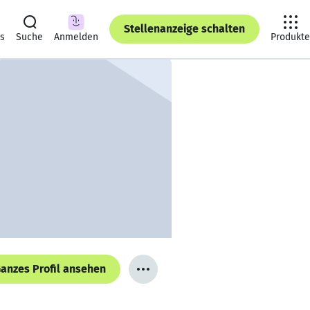
Stellenanzeige schalten
ts
Suche
Anmelden
Produkte
anzes Profil ansehen