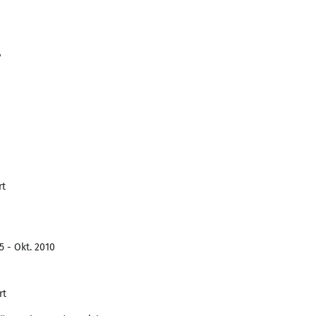
r
rt
5 - Okt. 2010
rt