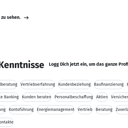
e zu sehen.
Kenntnisse
Logg Dich jetzt ein, um das ganze Prof
lberatung
Vertriebserfahrung
Kundenbeziehung
Baufinanzierung
te Banking
Kunden beraten
Personalbeschaffung
Aktien
Versiche
ung
Kontoführung
Energiemanagement
Vertrieb
Beratung
Zuverl
ontakte