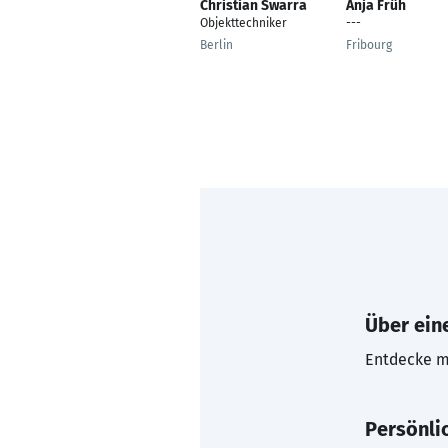
Christian Swarra
Anja Früh
Objekttechniker
---
Berlin
Fribourg
Über eine
Entdecke mi
Persönli