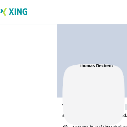
Thomas Dechent
sucht ein neues Team-Mitglied