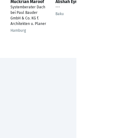
Muckrian Maroof
Alishah Eynalli
Andreas Kohlmann
Systemberater Dach
---
Objekttechniker
bei Paul Bauder
Baku
Hamm am Rhein
GmbH & Co. KG f.
Architekten u. Planer
Hamburg