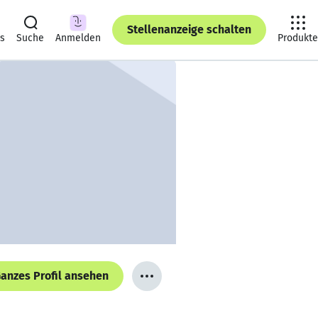
Stellenanzeige schalten
ts
Suche
Anmelden
Produkte
anzes Profil ansehen