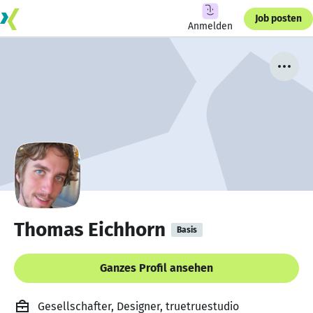
Job posten
Anmelden
Thomas Eichhorn
Basis
Ganzes Profil ansehen
Gesellschafter, Designer, truetruestudio