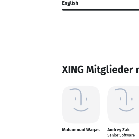
English
XING Mitglieder 
Muhammad Waqas
Andrey Zak
---
Senior Software