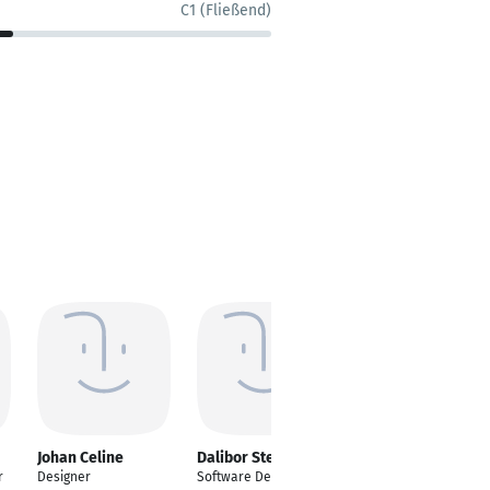
C1 (Fließend)
Johan Celine
Dalibor Stefanovic
Akim Korhonen
r
Designer
Software Developer
React Full-Stack