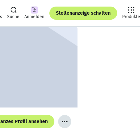
Stellenanzeige schalten
ts
Suche
Anmelden
Produkte
anzes Profil ansehen