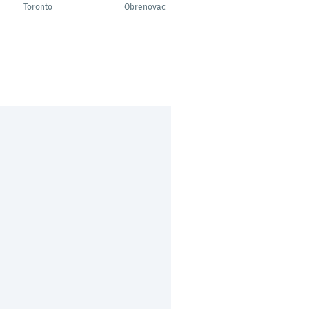
Developer
Toronto
Obrenovac
Helsinki