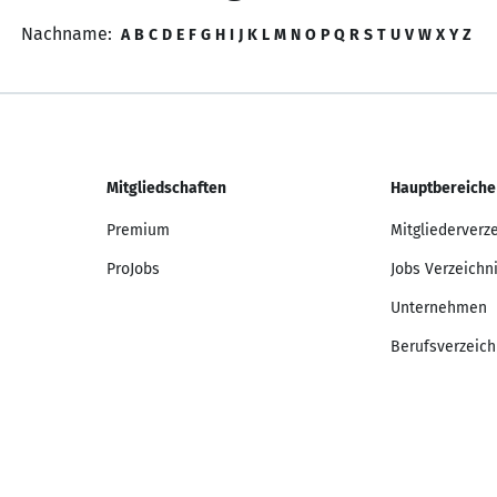
Nachname:
A
B
C
D
E
F
G
H
I
J
K
L
M
N
O
P
Q
R
S
T
U
V
W
X
Y
Z
Mitgliedschaften
Hauptbereiche
Premium
Mitgliederverz
ProJobs
Jobs Verzeichn
Unternehmen
Berufsverzeich