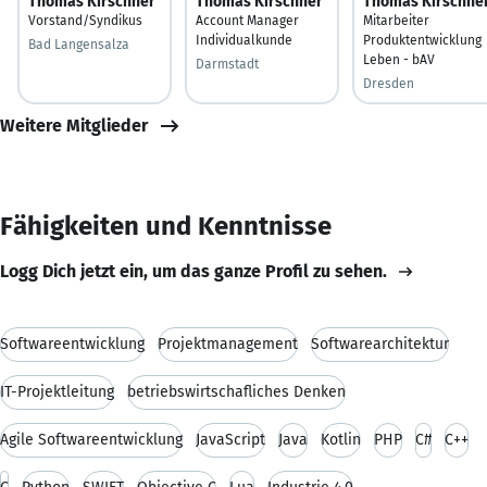
Thomas Kirschner
Thomas Kirschner
Thomas Kirschne
Vorstand/Syndikus
Account Manager
Mitarbeiter
Individualkunde
Produktentwicklung
Bad Langensalza
Leben - bAV
Darmstadt
Dresden
Weitere Mitglieder
Fähigkeiten und Kenntnisse
Logg Dich jetzt ein, um das ganze Profil zu sehen.
Softwareentwicklung
Projektmanagement
Softwarearchitektur
IT-Projektleitung
betriebswirtschafliches Denken
Agile Softwareentwicklung
JavaScript
Java
Kotlin
PHP
C#
C++