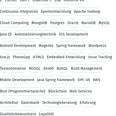
C
Python
SWIFT
Objective C
Lua
Industrie 4.0
Continuous Integration
Spieleentwicklung
Apache Hadoop
Cloud-Computing
MongoDB
Postgres
Oracle
MariaDB
MySQL
Java EE
Automatisierungstechnik
iOS Development
Android Development
Magento
Spring Framework
Wordpress
Vue.js
PhoneGap
HTML5
Embedded-Entwicklung
Issue Tracking
Testautomation
MSSQL
AS400
NoSQL
Build Management
Mobile Development
Java Spring Framework
OPC UA
AWS
Rust (Programmiersprache)
Blockchain
Web Services
Architektur
Datenbank
Technologieberatung
Erfahrung
Qualitätsbewusstsein
Loyalität