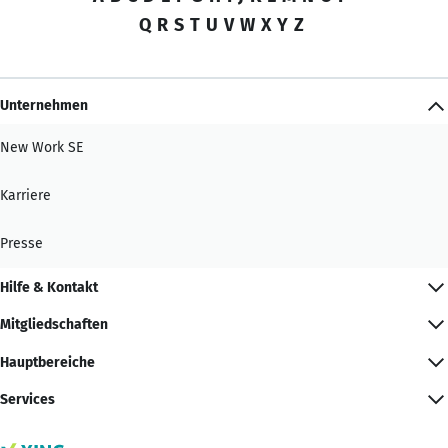
Q
R
S
T
U
V
W
X
Y
Z
Unternehmen
New Work SE
Karriere
Presse
Hilfe & Kontakt
Mitgliedschaften
Hauptbereiche
Services