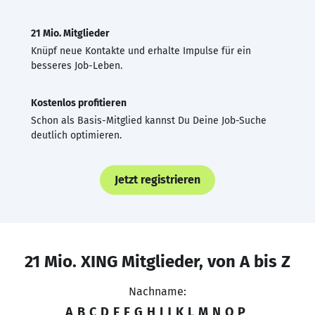
21 Mio. Mitglieder
Knüpf neue Kontakte und erhalte Impulse für ein
besseres Job-Leben.
Kostenlos profitieren
Schon als Basis-Mitglied kannst Du Deine Job-Suche
deutlich optimieren.
Jetzt registrieren
21 Mio. XING Mitglieder, von A bis Z
Nachname:
A
B
C
D
E
F
G
H
I
J
K
L
M
N
O
P