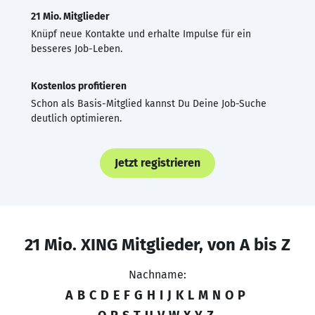
21 Mio. Mitglieder
Knüpf neue Kontakte und erhalte Impulse für ein
besseres Job-Leben.
Kostenlos profitieren
Schon als Basis-Mitglied kannst Du Deine Job-Suche
deutlich optimieren.
Jetzt registrieren
21 Mio. XING Mitglieder, von A bis Z
Nachname:
A
B
C
D
E
F
G
H
I
J
K
L
M
N
O
P