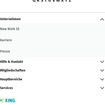
Q
R
S
T
U
V
W
X
Y
Z
Unternehmen
New Work SE
Karriere
Presse
Hilfe & Kontakt
Mitgliedschaften
Hauptbereiche
Services