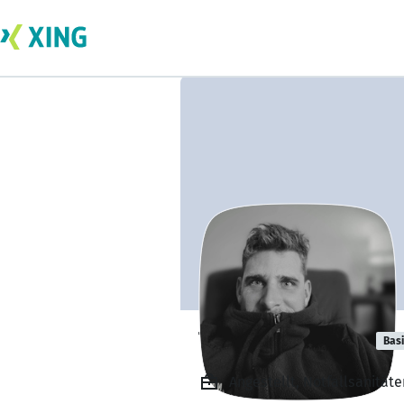
Thomas Peters
Bas
Angestellt, Notfallsanität