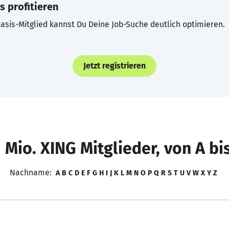
s profitieren
asis-Mitglied kannst Du Deine Job-Suche deutlich optimieren.
Jetzt registrieren
 Mio. XING Mitglieder, von A bi
Nachname:
A
B
C
D
E
F
G
H
I
J
K
L
M
N
O
P
Q
R
S
T
U
V
W
X
Y
Z