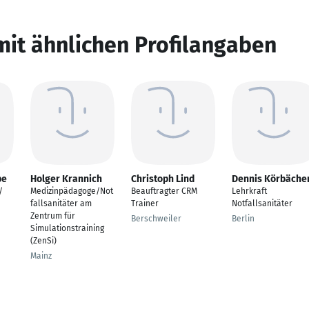
mit ähnlichen Profilangaben
pe
Holger Krannich
Christoph Lind
Dennis Körbäche
/
Medizinpädagoge/Not
Beauftragter CRM
Lehrkraft
fallsanitäter am
Trainer
Notfallsanitäter
Zentrum für
Berschweiler
Berlin
Simulationstraining
(ZenSi)
Mainz