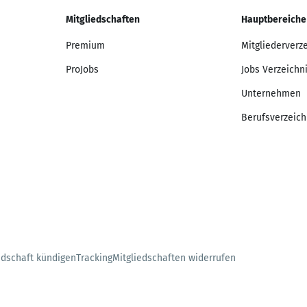
Mitgliedschaften
Hauptbereiche
Premium
Mitgliederverz
ProJobs
Jobs Verzeichn
Unternehmen
Berufsverzeich
edschaft kündigen
Tracking
Mitgliedschaften widerrufen