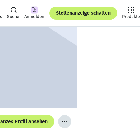
Stellenanzeige schalten
ts
Suche
Anmelden
Produkte
anzes Profil ansehen