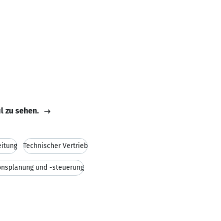
il zu sehen.
eitung
Technischer Vertrieb
onsplanung und -steuerung