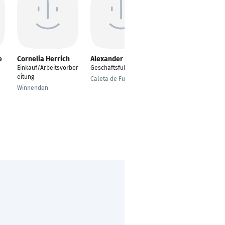
e
Cornelia Herrich
Alexander Spiess
Michael Körber
Einkauf/Arbeitsvorber
Geschäftsführer
Einkäufer
eitung
Caleta de Fuste
Raum Bamberg /
Winnenden
Erlangen