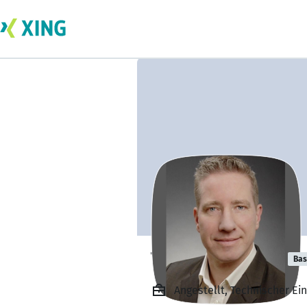
Thomas Praske
Bas
Angestellt, Technischer E