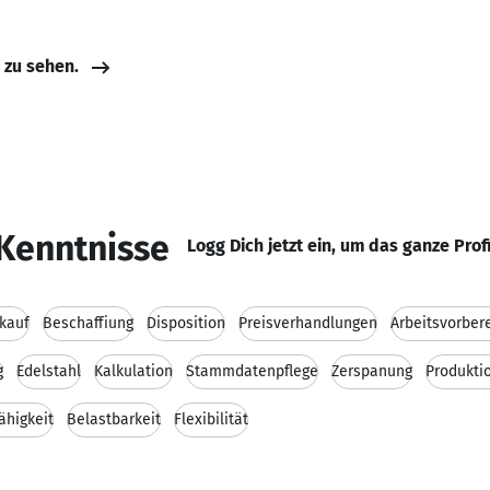
e zu sehen.
Kenntnisse
Logg Dich jetzt ein, um das ganze Prof
nkauf
Beschaffiung
Disposition
Preisverhandlungen
Arbeitsvorber
g
Edelstahl
Kalkulation
Stammdatenpflege
Zerspanung
Produkti
ähigkeit
Belastbarkeit
Flexibilität