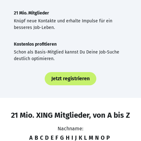
21 Mio. Mitglieder
Knüpf neue Kontakte und erhalte Impulse für ein
besseres Job-Leben.
Kostenlos profitieren
Schon als Basis-Mitglied kannst Du Deine Job-Suche
deutlich optimieren.
Jetzt registrieren
21 Mio. XING Mitglieder, von A bis Z
Nachname:
A
B
C
D
E
F
G
H
I
J
K
L
M
N
O
P