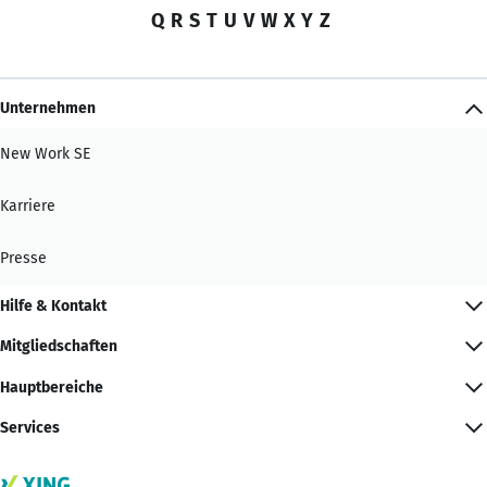
Q
R
S
T
U
V
W
X
Y
Z
Unternehmen
New Work SE
Karriere
Presse
Hilfe & Kontakt
Mitgliedschaften
Hauptbereiche
Services