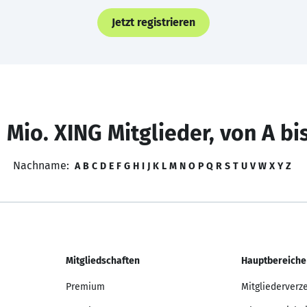
Jetzt registrieren
 Mio. XING Mitglieder, von A bi
Nachname:
A
B
C
D
E
F
G
H
I
J
K
L
M
N
O
P
Q
R
S
T
U
V
W
X
Y
Z
Mitgliedschaften
Hauptbereiche
Premium
Mitgliederverz