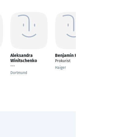
Aleksandra
Benjamin Haffer
Christian
Winitschenko
Kemptner
Prokurist
---
Vertriebsmitarbeiteri
Haiger
n Innendienst
Dortmund
Mannheim