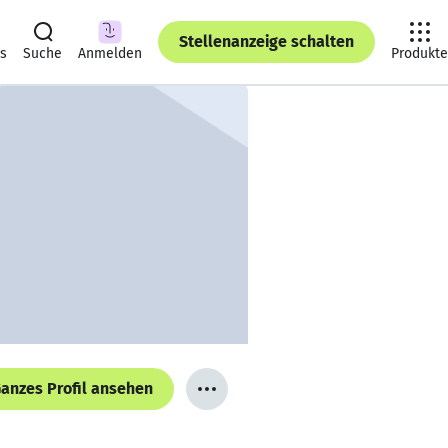
Stellenanzeige schalten
ts
Suche
Anmelden
Produkte
anzes Profil ansehen