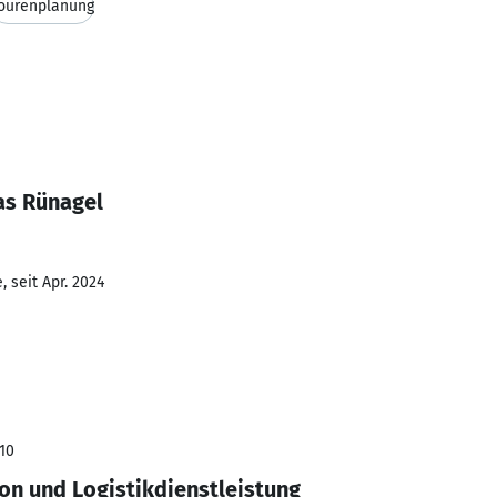
ourenplanung
as Rünagel
 seit Apr. 2024
010
on und Logistikdienstleistung