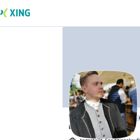
Thomas Rünagel
ist gesund und munter. 🥦