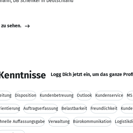
fmann, DB Schenker in Deutschland
e zu sehen.
Kenntnisse
Logg Dich jetzt ein, um das ganze Prof
eitung
Disposition
Kundenbetreuung
Outlook
Kundenservice
MS 
ientierung
Auftragserfassung
Belastbarkeit
Freundlichkeit
Kunde
hnelle Auffassungsgabe
Verwaltung
Bürokommunikation
Logistikd