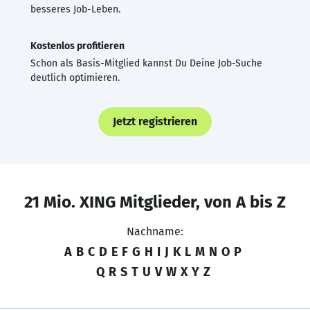
besseres Job-Leben.
Kostenlos profitieren
Schon als Basis-Mitglied kannst Du Deine Job-Suche
deutlich optimieren.
Jetzt registrieren
21 Mio. XING Mitglieder, von A bis Z
Nachname:
A
B
C
D
E
F
G
H
I
J
K
L
M
N
O
P
Q
R
S
T
U
V
W
X
Y
Z