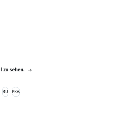
il zu sehen.
BU
PKV.