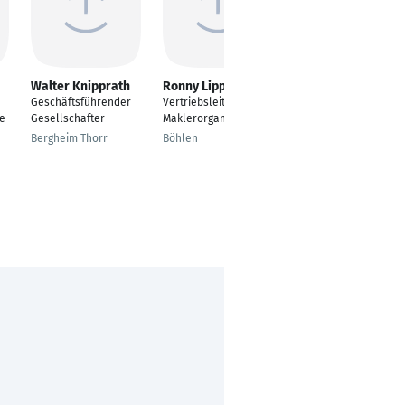
Walter Knipprath
Ronny Lippmann
André Schumacher
Geschäftsführender
Vertriebsleiter
Fachmann
le
Gesellschafter
Maklerorganisation
Versicherungen &
Finanzanlagen
Bergheim Thorr
Böhlen
Göttingen