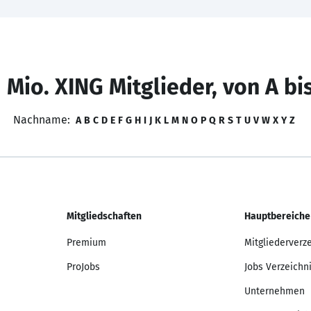
 Mio. XING Mitglieder, von A bi
Nachname:
A
B
C
D
E
F
G
H
I
J
K
L
M
N
O
P
Q
R
S
T
U
V
W
X
Y
Z
Mitgliedschaften
Hauptbereiche
Premium
Mitgliederverz
ProJobs
Jobs Verzeichn
Unternehmen