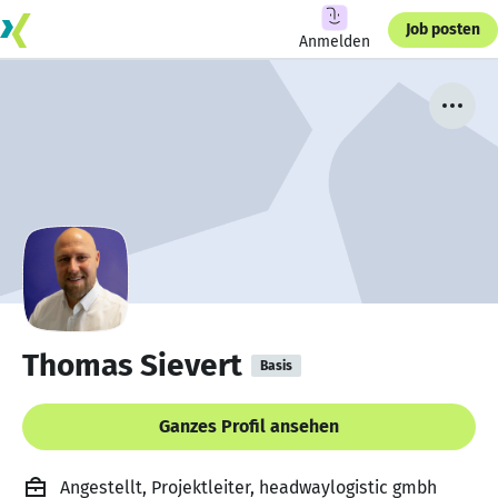
Job posten
Anmelden
Thomas Sievert
Basis
Ganzes Profil ansehen
Angestellt, Projektleiter, headwaylogistic gmbh