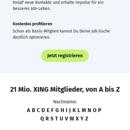
Knüpf neue Kontakte und erhalte Impulse für ein
besseres Job-Leben.
Kostenlos profitieren
Schon als Basis-Mitglied kannst Du Deine Job-Suche
deutlich optimieren.
Jetzt registrieren
21 Mio. XING Mitglieder, von A bis Z
Nachname:
A
B
C
D
E
F
G
H
I
J
K
L
M
N
O
P
Q
R
S
T
U
V
W
X
Y
Z