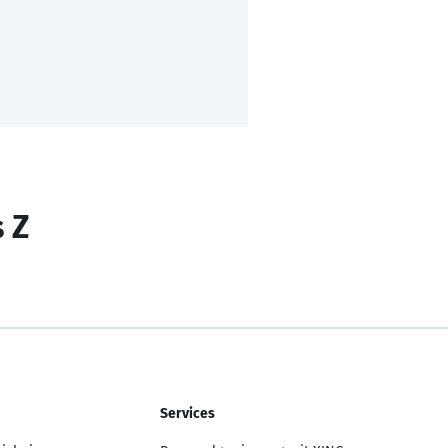
s Z
Services