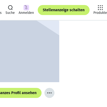
Stellenanzeige schalten
ts
Suche
Anmelden
Produkte
anzes Profil ansehen