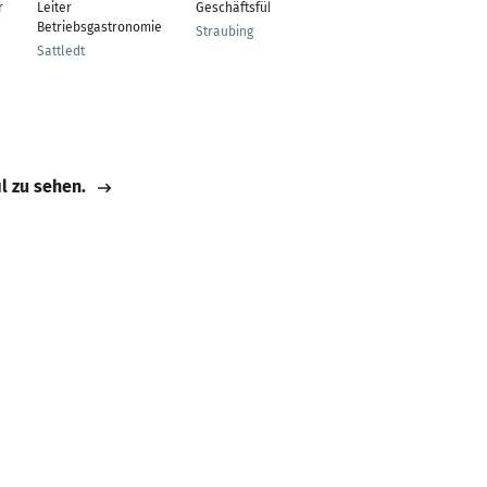
r
Leiter
Geschäftsführer (CEO)
Betriebsgastronomie
Straubing
Sattledt
il zu sehen.