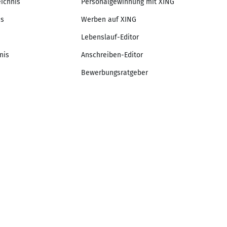
eichnis
Personalgewinnung mit XING
is
Werben auf XING
Lebenslauf-Editor
nis
Anschreiben-Editor
Bewerbungsratgeber