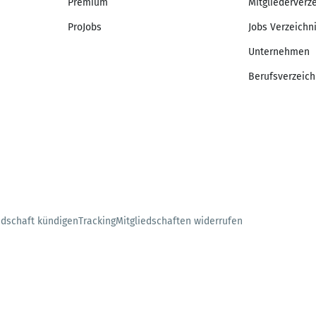
Premium
Mitgliederverz
ProJobs
Jobs Verzeichn
Unternehmen
Berufsverzeich
edschaft kündigen
Tracking
Mitgliedschaften widerrufen