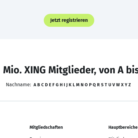
Jetzt registrieren
 Mio. XING Mitglieder, von A bi
Nachname:
A
B
C
D
E
F
G
H
I
J
K
L
M
N
O
P
Q
R
S
T
U
V
W
X
Y
Z
Mitgliedschaften
Hauptbereiche