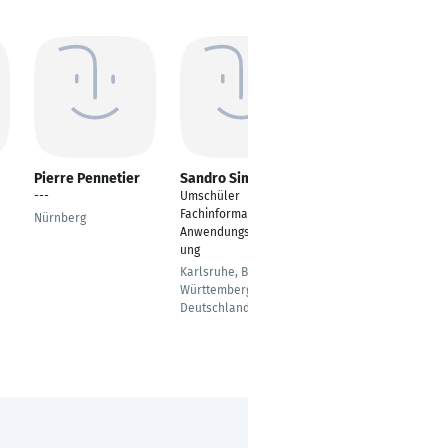
Pierre Pennetier
Sandro Simperl
Eduardo Correia
---
Umschüler
SAP S/4Hana
Fachinformatiker
Fachmodul "MM"
Nürnberg
Anwendungsentwickl
Materials
ung
Management
(Materialwirtschaft &
Karlsruhe, Baden-
Logistik)
Württemberg,
Deutschland
Witten