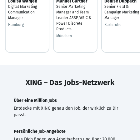
Louisa Wanjek
Manuel Gärtner
Denise Duppach
Digital Marketing
Senior Marketing
Senior Field &
Communication
Manager and Team
Campaign Marketing
Manager
Leader ASSP/ASIC &
Manager
Power Discrete
Hamburg
Karlsruhe
Products
München
XING – Das Jobs-Netzwerk
Über eine Million Jobs
Entdecke mit XING genau den Job, der wirklich zu Dir
passt.
Persönliche Job-Angebote
Lass Dich finden von Arbeitgebern und über 20.000