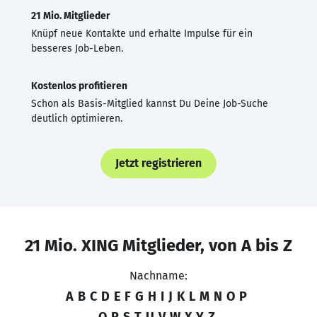
21 Mio. Mitglieder
Knüpf neue Kontakte und erhalte Impulse für ein
besseres Job-Leben.
Kostenlos profitieren
Schon als Basis-Mitglied kannst Du Deine Job-Suche
deutlich optimieren.
Jetzt registrieren
21 Mio. XING Mitglieder, von A bis Z
Nachname:
A
B
C
D
E
F
G
H
I
J
K
L
M
N
O
P
Q
R
S
T
U
V
W
X
Y
Z