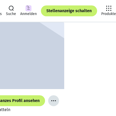
Stellenanzeige schalten
ts
Suche
Anmelden
Produkte
anzes Profil ansehen
atteln