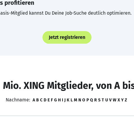
s profitieren
asis-Mitglied kannst Du Deine Job-Suche deutlich optimieren.
Jetzt registrieren
 Mio. XING Mitglieder, von A bi
Nachname:
A
B
C
D
E
F
G
H
I
J
K
L
M
N
O
P
Q
R
S
T
U
V
W
X
Y
Z