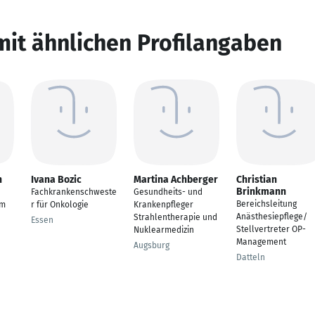
mit ähnlichen Profilangaben
h
Ivana Bozic
Martina Achberger
Christian
Brinkmann
Fachkrankenschweste
Gesundheits- und
Bereichsleitung
im
r für Onkologie
Krankenpfleger
Anästhesiepflege/
Strahlentherapie und
Essen
Stellvertreter OP-
Nuklearmedizin
Management
Augsburg
Datteln