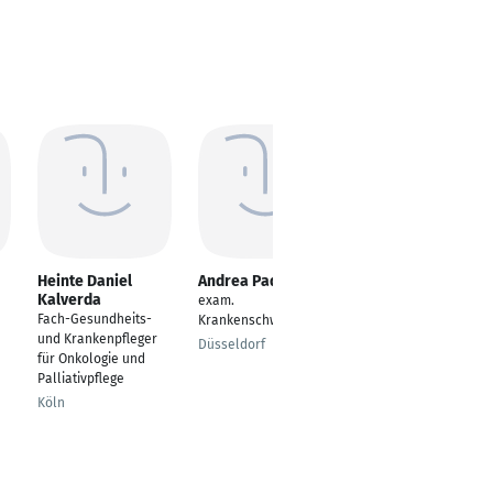
Heinte Daniel
Andrea Padlo
Stephanie Drees
Kalverda
exam.
Fachkrankenschweste
Fach-Gesundheits-
Krankenschwester
r für Onkologie
und Krankenpfleger
Düsseldorf
Düsseldorf
für Onkologie und
Palliativpflege
Köln