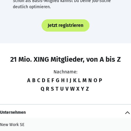
Schon als Basis-Mitglied kannst Du Deine Job-Suche
deutlich optimieren.
Jetzt registrieren
21 Mio. XING Mitglieder, von A bis Z
Nachname:
A
B
C
D
E
F
G
H
I
J
K
L
M
N
O
P
Q
R
S
T
U
V
W
X
Y
Z
Unternehmen
New Work SE