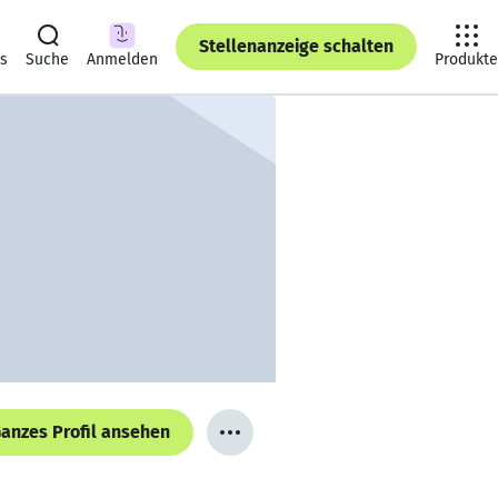
Stellenanzeige schalten
ts
Suche
Anmelden
Produkte
anzes Profil ansehen