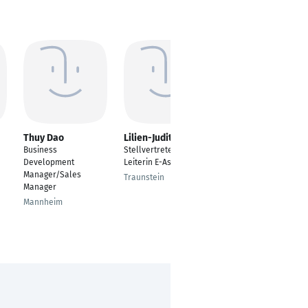
Thuy Dao
Lilien-Judith Seidel
Alina Waldvogel
Business
Stellvertretende
International
Development
Leiterin E-Assessment
business
Manager/Sales
Traunstein
Freiburg im Breisgau
Manager
Mannheim