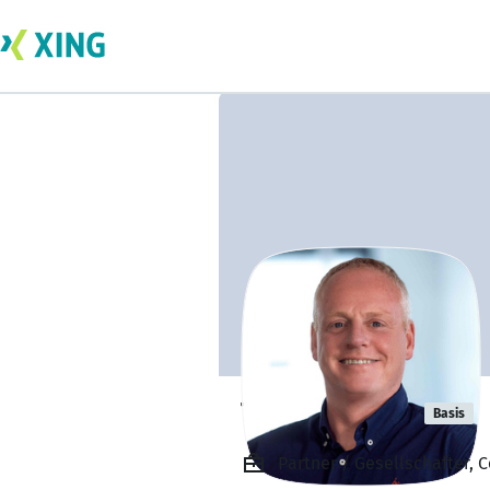
Thys Fiselier
Basis
Partner / Gesellschafter, C