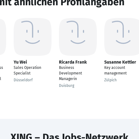
mit ähnlichen Profilangaben
Yu Wei
Ricarda Frank
Susanne Kettler
ss
Sales Operation
Business
Key account
Specialist
Development
management
l
Managerin
Düsseldorf
Zülpich
Duisburg
XING – Das Jobs-Netzwerk