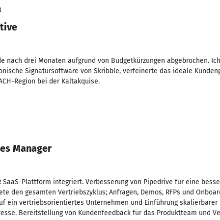
3
tive
e nach drei Monaten aufgrund von Budgetkürzungen abgebrochen. Ich 
tronische Signatursoftware von Skribble, verfeinerte das ideale Kunde
ACH-Region bei der Kaltakquise.
les Manager
SaaS-Plattform integriert. Verbesserung von Pipedrive für eine bess
tete den gesamten Vertriebszyklus; Anfragen, Demos, RFPs und Onboa
f ein vertriebsorientiertes Unternehmen und Einführung skalierbarer
esse. Bereitstellung von Kundenfeedback für das Produktteam und Ver