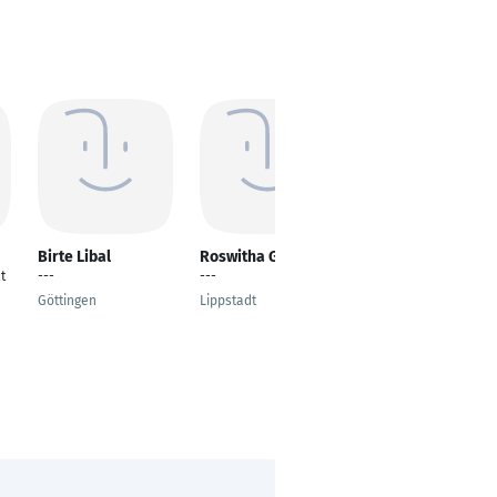
Birte Libal
Roswitha Gumlich
Ebenezer Kakari
Boadum
t
---
---
Steuerfachangestellt
Göttingen
Lippstadt
er
Berlin