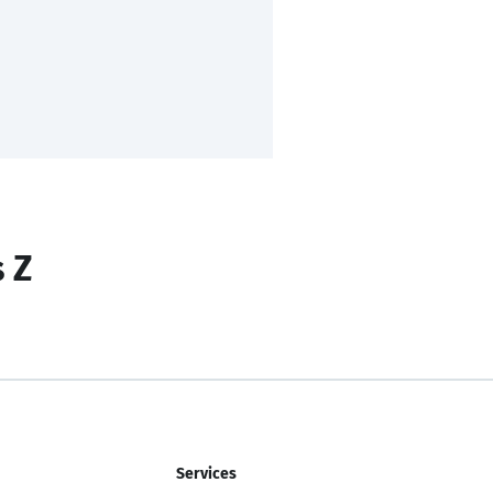
s Z
Services