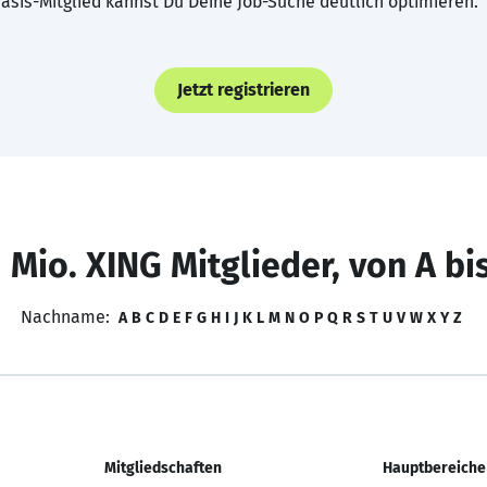
asis-Mitglied kannst Du Deine Job-Suche deutlich optimieren.
Jetzt registrieren
 Mio. XING Mitglieder, von A bi
Nachname:
A
B
C
D
E
F
G
H
I
J
K
L
M
N
O
P
Q
R
S
T
U
V
W
X
Y
Z
Mitgliedschaften
Hauptbereiche