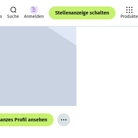
Stellenanzeige schalten
ts
Suche
Anmelden
Produkte
anzes Profil ansehen