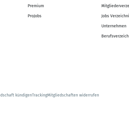
Premium
Mitgliederverz
ProJobs
Jobs Verzeichn
Unternehmen
Berufsverzeich
edschaft kündigen
Tracking
Mitgliedschaften widerrufen