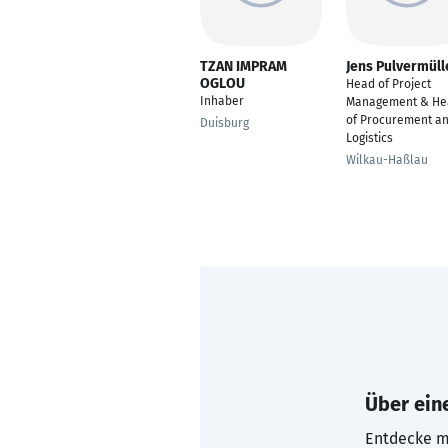
TZAN IMPRAM
Jens Pulvermüll
OGLOU
Head of Project
Inhaber
Management & He
of Procurement a
Duisburg
Logistics
Wilkau-Haßlau
Über eine
Entdecke mi