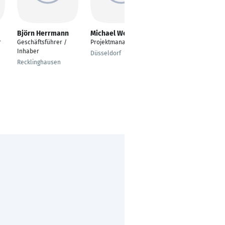
Björn Herrmann
Michael Weigelt
Kevin Hofmann
r
Geschäftsführer /
Projektmanager
Projektgeschäft
Inhaber
Düsseldorf
Harpstedt
Recklinghausen