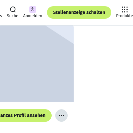
Stellenanzeige schalten
ts
Suche
Anmelden
Produkte
anzes Profil ansehen