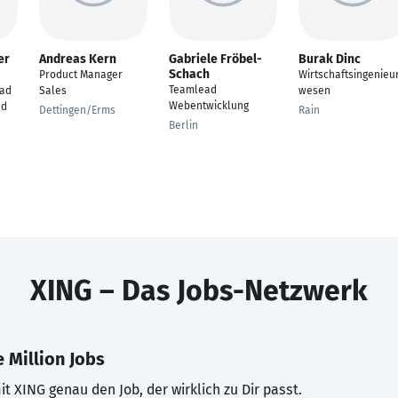
er
Andreas Kern
Gabriele Fröbel-
Burak Dinc
Schach
Product Manager
Wirtschaftsingenieu
Teamlead
ad
Sales
wesen
Webentwicklung
nd
Dettingen/Erms
Rain
Berlin
XING – Das Jobs-Netzwerk
 Million Jobs
t XING genau den Job, der wirklich zu Dir passt.