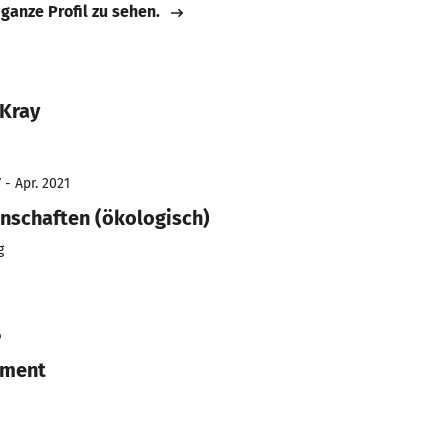
 ganze Profil zu sehen.
 Kray
 - Apr. 2021
nschaften (ökologisch)
g
6
ement