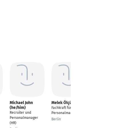
Michael John
Melek Ölçüm
Melanie Krings
(he/him)
Fachkraft für
Senior Personal
Recruiter und
Personalmanagement
Managerin
Personalmanager
Berlin
Langenfeld
(HR)