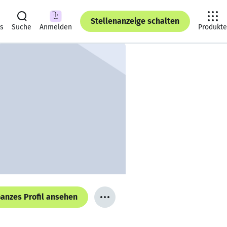
Stellenanzeige schalten
ts
Suche
Anmelden
Produkte
anzes Profil ansehen