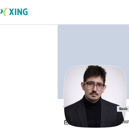
Tim Tula Hartl
Basis
Angestellt, HR Berater, IM