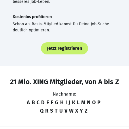
besseres Job-Leben.
Kostenlos profitieren
Schon als Basis-Mitglied kannst Du Deine Job-Suche
deutlich optimieren.
Jetzt registrieren
21 Mio. XING Mitglieder, von A bis Z
Nachname:
A
B
C
D
E
F
G
H
I
J
K
L
M
N
O
P
Q
R
S
T
U
V
W
X
Y
Z