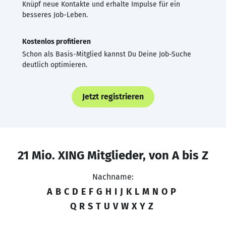
Knüpf neue Kontakte und erhalte Impulse für ein
besseres Job-Leben.
Kostenlos profitieren
Schon als Basis-Mitglied kannst Du Deine Job-Suche
deutlich optimieren.
Jetzt registrieren
21 Mio. XING Mitglieder, von A bis Z
Nachname:
A
B
C
D
E
F
G
H
I
J
K
L
M
N
O
P
Q
R
S
T
U
V
W
X
Y
Z