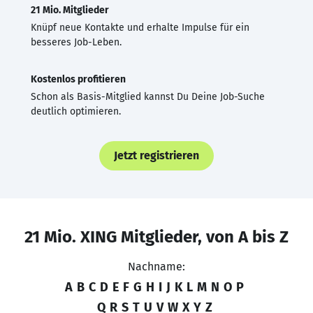
21 Mio. Mitglieder
Knüpf neue Kontakte und erhalte Impulse für ein
besseres Job-Leben.
Kostenlos profitieren
Schon als Basis-Mitglied kannst Du Deine Job-Suche
deutlich optimieren.
Jetzt registrieren
21 Mio. XING Mitglieder, von A bis Z
Nachname:
A
B
C
D
E
F
G
H
I
J
K
L
M
N
O
P
Q
R
S
T
U
V
W
X
Y
Z