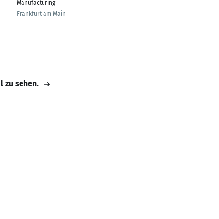
Manufacturing
Gebäudemanagement
Frankfurt am Main
Mücke
il zu sehen.