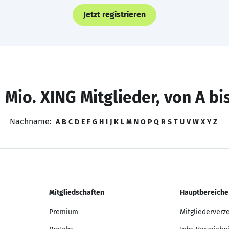
Jetzt registrieren
 Mio. XING Mitglieder, von A bi
Nachname:
A
B
C
D
E
F
G
H
I
J
K
L
M
N
O
P
Q
R
S
T
U
V
W
X
Y
Z
Mitgliedschaften
Hauptbereiche
Premium
Mitgliederverz