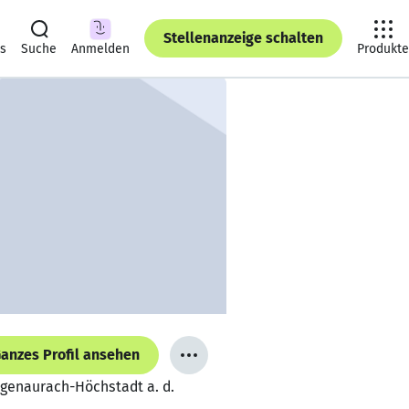
Stellenanzeige schalten
ts
Suche
Anmelden
Produkte
anzes Profil ansehen
ogenaurach-Höchstadt a. d.