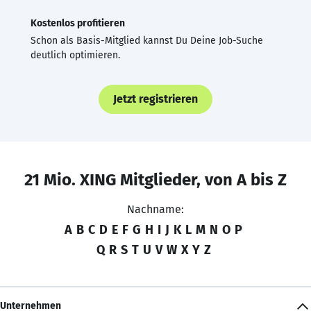
Kostenlos profitieren
Schon als Basis-Mitglied kannst Du Deine Job-Suche
deutlich optimieren.
Jetzt registrieren
21 Mio. XING Mitglieder, von A bis Z
Nachname:
A
B
C
D
E
F
G
H
I
J
K
L
M
N
O
P
Q
R
S
T
U
V
W
X
Y
Z
Unternehmen