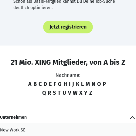
Schon als Basis-Mitglied kannst Du Deine Job-Suche
deutlich optimieren.
Jetzt registrieren
21 Mio. XING Mitglieder, von A bis Z
Nachname:
A
B
C
D
E
F
G
H
I
J
K
L
M
N
O
P
Q
R
S
T
U
V
W
X
Y
Z
Unternehmen
New Work SE