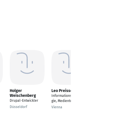
Holger
Leo Preissegger
ALEXEY VDOVIN
Weischenberg
Informationstechnolo
Android App
Drupal-Entwickler
gie, Medientechnik
Developer, Frontend
developer
Düsseldorf
Vienna
Wuppertal