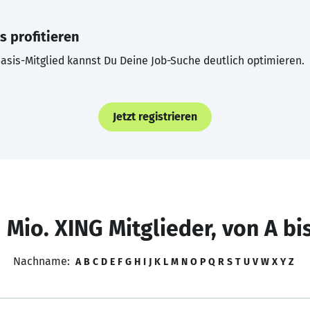
s profitieren
asis-Mitglied kannst Du Deine Job-Suche deutlich optimieren.
Jetzt registrieren
 Mio. XING Mitglieder, von A bi
Nachname:
A
B
C
D
E
F
G
H
I
J
K
L
M
N
O
P
Q
R
S
T
U
V
W
X
Y
Z