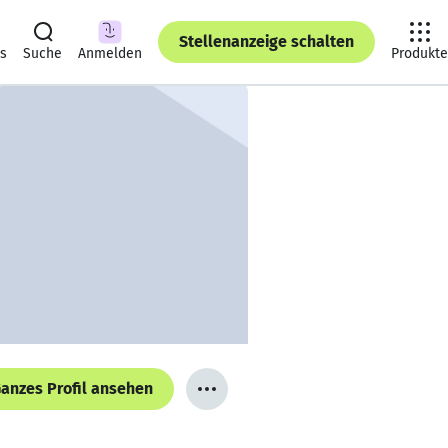
Stellenanzeige schalten
ts
Suche
Anmelden
Produkte
anzes Profil ansehen