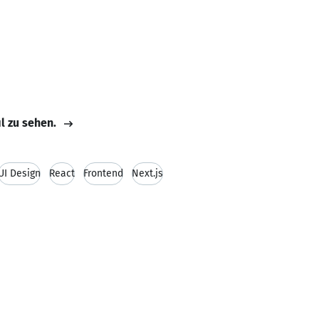
il zu sehen.
UI Design
React
Frontend
Next.js