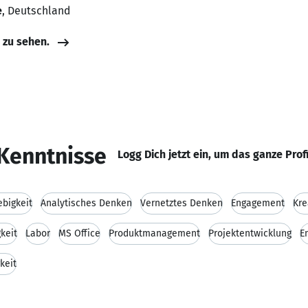
e
, Deutschland
e zu sehen.
Kenntnisse
Logg Dich jetzt ein, um das ganze Prof
ebigkeit
Analytisches Denken
Vernetztes Denken
Engagement
Kre
keit
Labor
MS Office
Produktmanagement
Projektentwicklung
E
keit