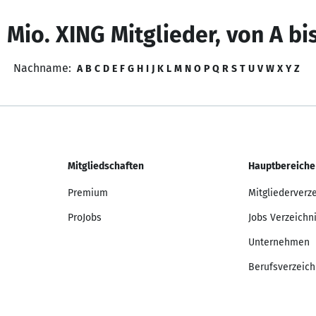
 Mio. XING Mitglieder, von A bi
Nachname:
A
B
C
D
E
F
G
H
I
J
K
L
M
N
O
P
Q
R
S
T
U
V
W
X
Y
Z
Mitgliedschaften
Hauptbereiche
Premium
Mitgliederverz
ProJobs
Jobs Verzeichn
Unternehmen
Berufsverzeich