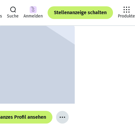
Stellenanzeige schalten
ts
Suche
Anmelden
Produkte
anzes Profil ansehen