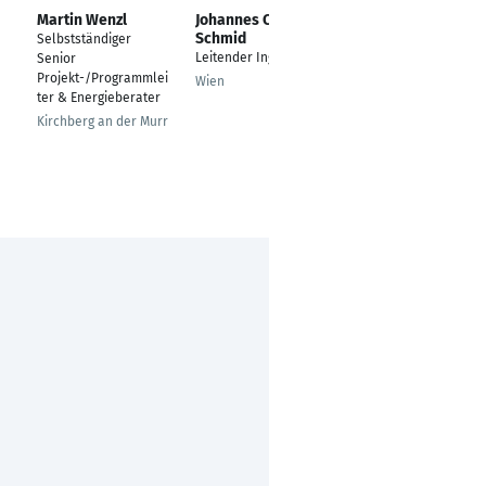
Martin Wenzl
Johannes Christian
Martin Streckel
Schmid
Selbstständiger
Business
Leitender Ingenieur
Senior
Development
Projekt-/Programmlei
Director-Europe
Wien
ter & Energieberater
München
Kirchberg an der Murr