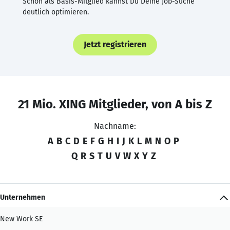
Schon als Basis-Mitglied kannst Du Deine Job-Suche
deutlich optimieren.
Jetzt registrieren
21 Mio. XING Mitglieder, von A bis Z
Nachname:
A
B
C
D
E
F
G
H
I
J
K
L
M
N
O
P
Q
R
S
T
U
V
W
X
Y
Z
Unternehmen
New Work SE