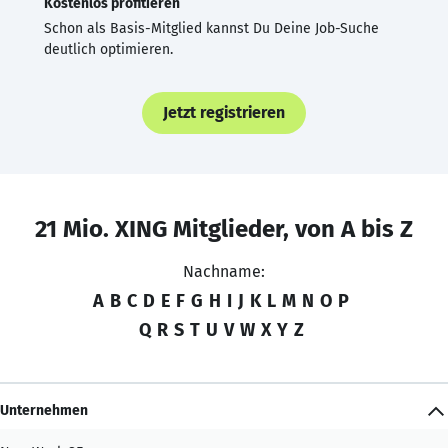
Kostenlos profitieren
Schon als Basis-Mitglied kannst Du Deine Job-Suche
deutlich optimieren.
Jetzt registrieren
21 Mio. XING Mitglieder, von A bis Z
Nachname:
A
B
C
D
E
F
G
H
I
J
K
L
M
N
O
P
Q
R
S
T
U
V
W
X
Y
Z
Unternehmen